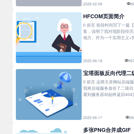
2026-02-09
9
HFCOM页面简介
0 前言 前段时间写了一篇
客，说明了我对现阶段经历
地方。作为一个实用主义+简
2025-06-18
59
宝塔面板反向代理二
0 前言 这两天弄网站后端服
我将后端服务放在了二级目录
署到服务器却始终返回404页
2025-06-17
35
多张PNG合并成GIF