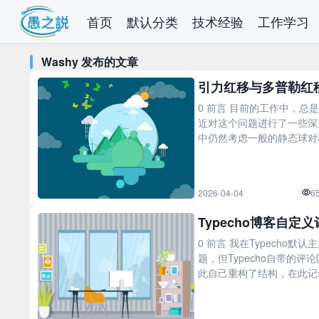
首页
默认分类
技术经验
工作学习
Washy 发布的文章
引力红移与多普勒红
0 前言 目前的工作中，总
近对这个问题进行了一些深
中仍然考虑一般的静态球对称
2026-04-04
6
Typecho博客自定
0 前言 我在Typecho
题，但Typecho自带的评
此自己重构了结构，在此记录