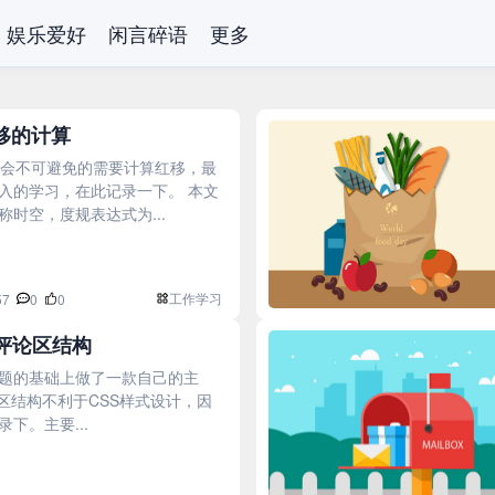
娱乐爱好
闲言碎语
更多
移的计算
是会不可避免的需要计算红移，最
入的学习，在此记录一下。 本文
时空，度规表达式为...
工作学习
57
0
0
义评论区结构
默认主题的基础上做了一款自己的主
论区结构不利于CSS样式设计，因
下。主要...