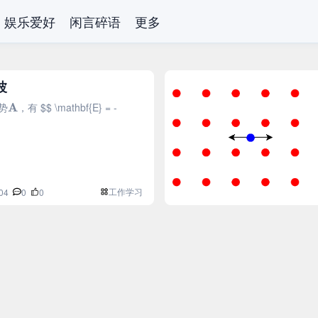
娱乐爱好
闲言碎语
更多
波
A
势
，有 $$ \mathbf{E} = -
工作学习
04
0
0