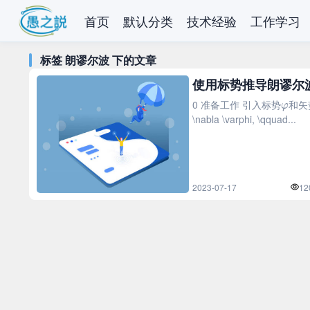
首页
默认分类
技术经验
工作学习
标签 朗谬尔波 下的文章
使用标势推导朗谬尔
φ
0 准备工作 引入标势
和矢
\nabla \varphi, \qquad...
2023-07-17
12