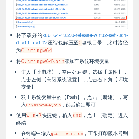
将下载好的
x86_64-13.2.0-release-win32-seh-ucrt-
rt_v11-rev1.7z
压缩包解压至
盘根目录，此时路径
C
为
C:\mingw64
将
添加至系统环境变量
C:\mingw64\bin
进入【此电脑】，空白处右键，选择【属性】，
点击左侧【高级系统设置】，点击右下角【环境
变量】
双击系统变量中的【Path】，点击【新建】，写
入
，然后确定即可
C:\mingw64\bin
使用
+
快捷键，输入
，点击【确定】进入
win
R
cmd
终端
在终端中输入
，正常打印版本号则
gcc --version